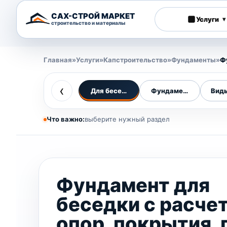
САХ-СТРОЙ МАРКЕТ
Услуги
▾
строительство и материалы
Главная
»
Услуги
»
Капстроительство
»
Фундаменты
»
Ф
‹
Для беседки
Фундаменты
Вид
Что важно:
выберите нужный раздел
Фундамент для
беседки с расче
опор, покрытия, 