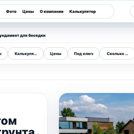
Фото
Цены
О компании
Калькулятор
ундамент для беседки
ы
Калькулятор
Цены
Под ключ
Сколько сто
том
грунта