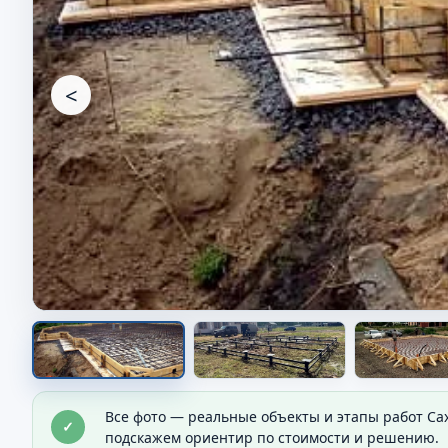
<
Опалубка перед заливкой
Все фото — реальные объекты и этапы работ Са
✓
Показана форма будущего основания перед бет
подскажем ориентир по стоимости и решению.