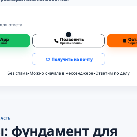
для ответа.
3
sApp
Позвонить
Ост
ь нам
Прямой звонок
Чере
Получить на почту
Без спама
•
Можно сначала в мессенджере
•
Ответим по делу
ЛАСТЬ
: фундамент для