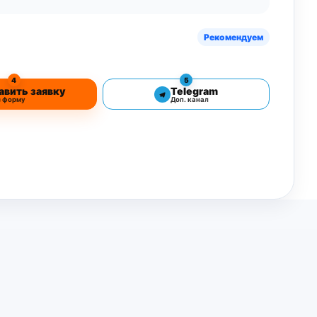
Рекомендуем
4
5
авить заявку
Telegram
з форму
Доп. канал