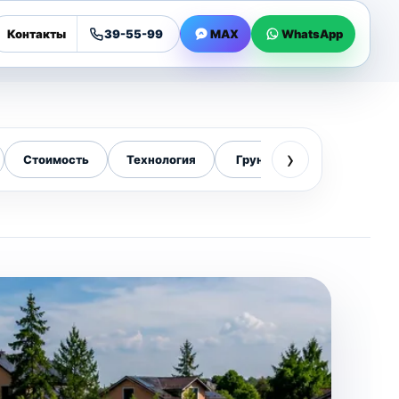
Контакты
39-55-99
MAX
WhatsApp
›
ит
Стоимость
Технология
Грунты Сахалина
Установк