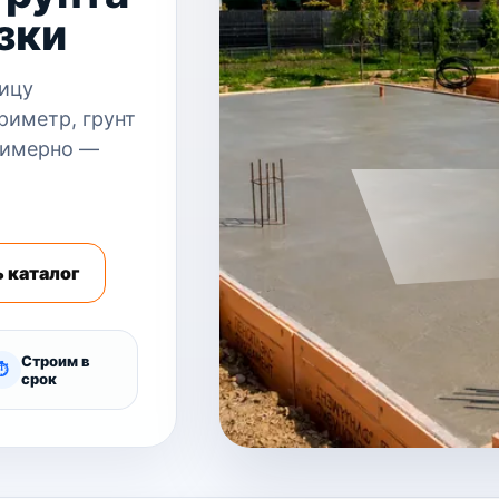
зки
ицу
риметр, грунт
римерно —
 каталог
Строим в
⏱
срок