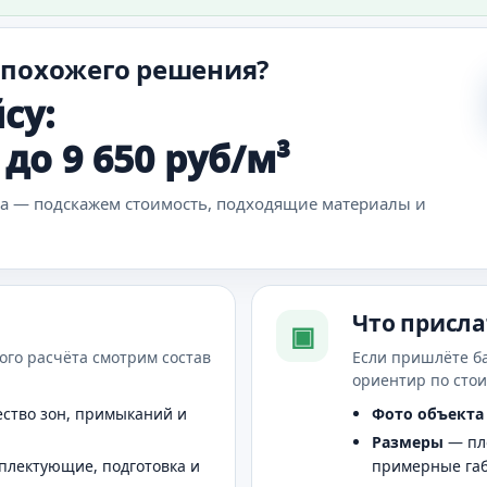
 похожего решения?
су:
до 9 650 руб/м³
ка — подскажем стоимость, подходящие материалы и
Что присла
▣
ого расчёта смотрим состав
Если пришлёте б
ориентир по сто
ство зон, примыканий и
Фото объекта
Размеры
— пло
плектующие, подготовка и
примерные га