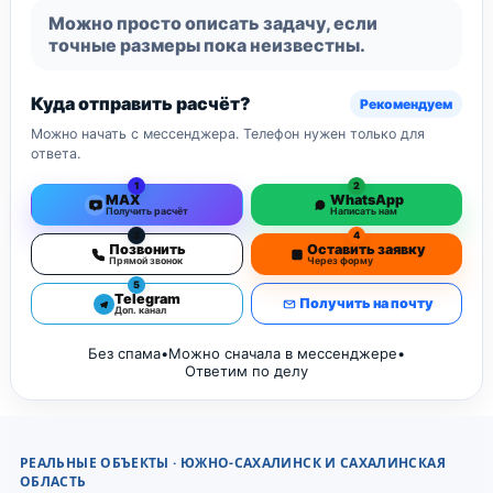
Можно просто описать задачу, если
точные размеры пока неизвестны.
Куда отправить расчёт?
Рекомендуем
Можно начать с мессенджера. Телефон нужен только для
ответа.
1
2
MAX
WhatsApp
Получить расчёт
Написать нам
3
4
Позвонить
Оставить заявку
Прямой звонок
Через форму
5
Telegram
Получить на почту
Доп. канал
Без спама
•
Можно сначала в мессенджере
•
Ответим по делу
РЕАЛЬНЫЕ ОБЪЕКТЫ · ЮЖНО-САХАЛИНСК И САХАЛИНСКАЯ
ОБЛАСТЬ