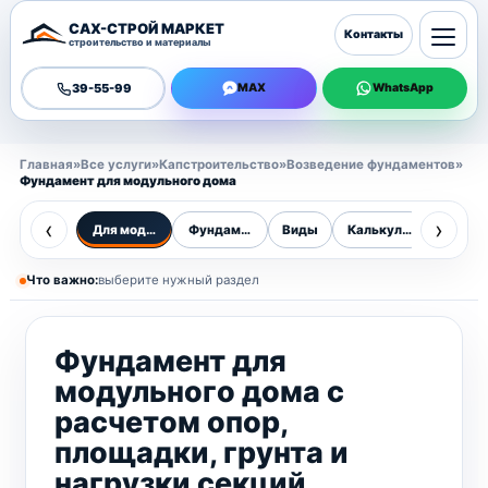
САХ-СТРОЙ МАРКЕТ
Контакты
строительство и материалы
39-55-99
MAX
WhatsApp
Главная
»
Все услуги
»
Капстроительство
»
Возведение фундаментов
»
Фундамент для модульного дома
‹
›
Для модульного дома
Фундаменты
Виды
Калькулятор
Цены
Что важно:
выберите нужный раздел
Фундамент для
модульного дома с
расчетом опор,
площадки, грунта и
нагрузки секций