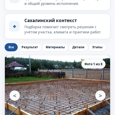
и общий уровень исполнения.
Сахалинский контекст
⌖
Подборка помогает смотреть решения с
учётом участка, климата и практики работ.
Все
Результат
Материалы
Детали
Этапы
Фото 1 из 8
<
>