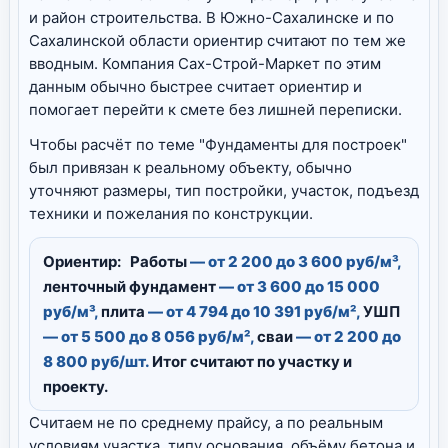
и район строительства. В Южно-Сахалинске и по
Сахалинской области ориентир считают по тем же
вводным. Компания Сах-Строй-Маркет по этим
данным обычно быстрее считает ориентир и
помогает перейти к смете без лишней переписки.
Чтобы расчёт по теме "Фундаменты для построек"
был привязан к реальному объекту, обычно
уточняют размеры, тип постройки, участок, подъезд
техники и пожелания по конструкции.
Ориентир:
Работы
— от 2 200 до 3 600 руб/м³,
ленточный фундамент
— от 3 600 до 15 000
руб/м³,
плита
— от 4 794 до 10 391 руб/м²,
УШП
— от 5 500 до 8 056 руб/м²,
сваи
— от 2 200 до
8 800 руб/шт.
Итог считают по участку и
проекту.
Считаем не по среднему прайсу, а по реальным
условиям участка, типу основания, объёму бетона и