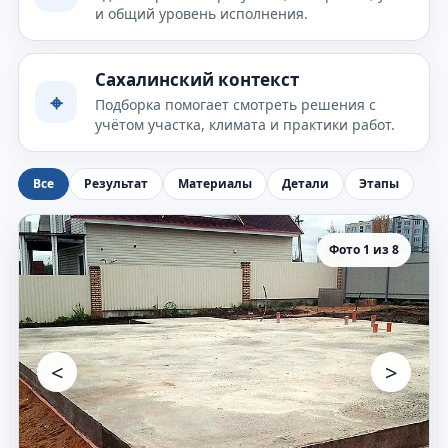
и общий уровень исполнения.
Сахалинский контекст
⌖
Подборка помогает смотреть решения с
учётом участка, климата и практики работ.
Все
Результат
Материалы
Детали
Этапы
Фото 1 из 8
<
>