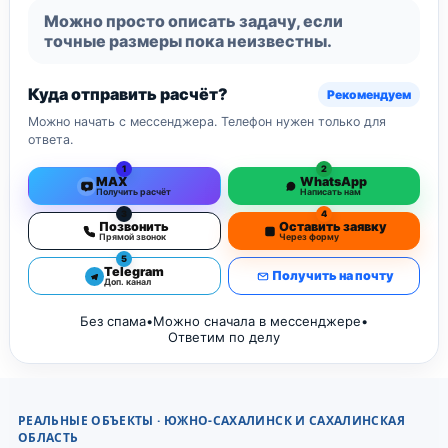
Можно просто описать задачу, если
точные размеры пока неизвестны.
Куда отправить расчёт?
Рекомендуем
Можно начать с мессенджера. Телефон нужен только для
ответа.
1
2
MAX
WhatsApp
Получить расчёт
Написать нам
3
4
Позвонить
Оставить заявку
Прямой звонок
Через форму
5
Telegram
Получить на почту
Доп. канал
Без спама
•
Можно сначала в мессенджере
•
Ответим по делу
РЕАЛЬНЫЕ ОБЪЕКТЫ · ЮЖНО-САХАЛИНСК И САХАЛИНСКАЯ
ОБЛАСТЬ