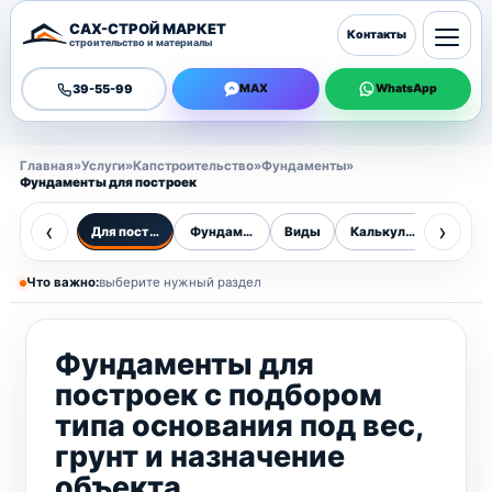
САХ-СТРОЙ МАРКЕТ
Контакты
строительство и материалы
39-55-99
MAX
WhatsApp
Главная
»
Услуги
»
Капстроительство
»
Фундаменты
»
Фундаменты для построек
‹
›
Для построек
Фундаменты
Виды
Калькулятор
Цены
Что важно:
выберите нужный раздел
Фундаменты для
построек с подбором
типа основания под вес,
грунт и назначение
объекта