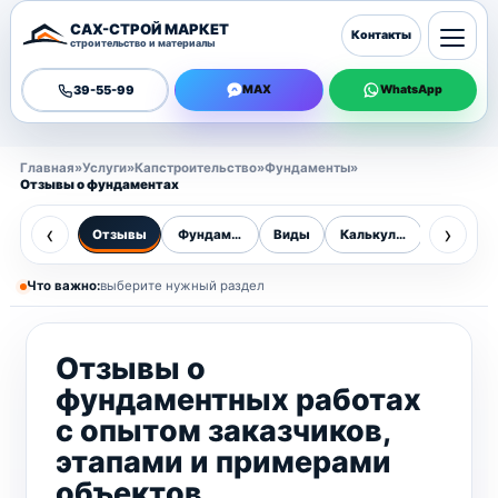
САХ-СТРОЙ МАРКЕТ
Контакты
строительство и материалы
39-55-99
MAX
WhatsApp
Главная
»
Услуги
»
Капстроительство
»
Фундаменты
»
Отзывы о фундаментах
‹
›
Отзывы
Фундаменты
Виды
Калькулятор
Цены
Что важно:
выберите нужный раздел
Отзывы о
фундаментных работах
с опытом заказчиков,
этапами и примерами
объектов