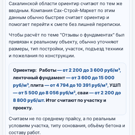
Сахалинской области ориентир считают по тем же
вводным. Компания Сах-Строй-Маркет по этим
данным обычно быстрее считает ориентир и
помогает перейти к смете без лишней переписки.
Чтобы расчёт по теме "Отзывы о фундаментах" был
привязан к реальному объекту, обычно уточняют
размеры, тип постройки, участок, подъезд техники
и пожелания по конструкции.
Ориентир:
Работы
— от 2 200 до 3 600 руб/м³,
ленточный фундамент
— от 3 600 до 15 000
руб/м³,
плита
— от 4 794 до 10 391 руб/м²,
УШП
— от 5 500 до 8 056 руб/м²,
сваи
— от 2 200 до
8 800 руб/шт.
Итог считают по участку и
проекту.
Считаем не по среднему прайсу, а по реальным
условиям участка, типу основания, объёму бетона и
составу работ.