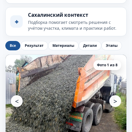
Сахалинский контекст
⌖
Подборка помогает смотреть решения с
учётом участка, климата и практики работ.
Все
Результат
Материалы
Детали
Этапы
Фото 1 из 8
<
>