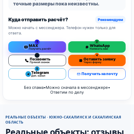
точные размеры пока неизвестны.
Куда отправить расчёт?
Рекомендуем
Можно начать с мессенджера. Телефон нужен только для
ответа.
1
2
MAX
WhatsApp
Получить расчёт
Написать нам
3
4
Позвонить
Оставить заявку
Прямой звонок
Через форму
5
Telegram
Получить на почту
Доп. канал
Без спама
•
Можно сначала в мессенджере
•
Ответим по делу
РЕАЛЬНЫЕ ОБЪЕКТЫ · ЮЖНО-САХАЛИНСК И САХАЛИНСКАЯ
ОБЛАСТЬ
Реальные объекты: отзывы