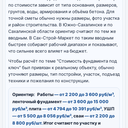
по стоимости зависит от типа основания, размеров,
грунтов, воды, армирования и объёма бетона. Для
точной сметы обычно нужны размеры, фото участка
и район строительства. В Южно-Сахалинске и по
Сахалинской области ориентир считают по тем же
вводным. В Сах-Строй-Маркет по таким вводным
быстрее собирают рабочий диапазон и показывают,
что сильнее всего влияет на бюджет.
Чтобы расчёт по теме "Стоимость фундамента под
ключ" был привязан к реальному объекту, обычно
уточняют размеры, тип постройки, участок, подъезд
техники и пожелания по конструкции.
Ориентир:
Работы
— от 2 200 до 3 600 руб/м³,
ленточный фундамент
— от 3 600 до 15 000
руб/м³,
плита
— от 4 794 до 10 391 руб/м²,
УШП
— от 5 500 до 8 056 руб/м²,
сваи
— от 2 200 до
8 800 руб/шт.
Итог считают по участку и