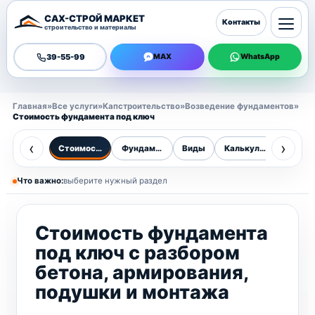
САХ-СТРОЙ МАРКЕТ
Контакты
строительство и материалы
39-55-99
MAX
WhatsApp
Главная
»
Все услуги
»
Капстроительство
»
Возведение фундаментов
»
Стоимость фундамента под ключ
‹
›
Стоимость
Фундаменты
Виды
Калькулятор
Цены
Что важно:
выберите нужный раздел
Стоимость фундамента
под ключ с разбором
бетона, армирования,
подушки и монтажа