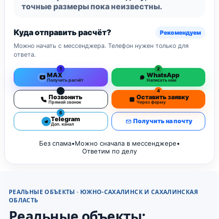
точные размеры пока неизвестны.
Куда отправить расчёт?
Рекомендуем
Можно начать с мессенджера. Телефон нужен только для
ответа.
1
2
MAX
WhatsApp
Получить расчёт
Написать нам
3
4
Позвонить
Оставить заявку
Прямой звонок
Через форму
5
Telegram
Получить на почту
Доп. канал
Без спама
•
Можно сначала в мессенджере
•
Ответим по делу
РЕАЛЬНЫЕ ОБЪЕКТЫ · ЮЖНО-САХАЛИНСК И САХАЛИНСКАЯ
ОБЛАСТЬ
Реальные объекты: