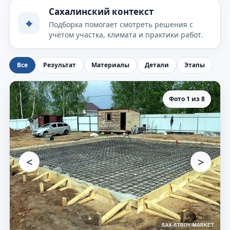
Сахалинский контекст
⌖
Подборка помогает смотреть решения с
учётом участка, климата и практики работ.
Все
Результат
Материалы
Детали
Этапы
Фото 1 из 8
<
>