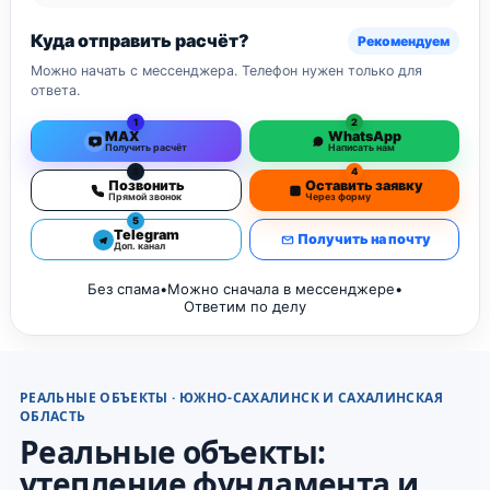
Куда отправить расчёт?
Рекомендуем
Можно начать с мессенджера. Телефон нужен только для
ответа.
1
2
MAX
WhatsApp
Получить расчёт
Написать нам
3
4
Позвонить
Оставить заявку
Прямой звонок
Через форму
5
Telegram
Получить на почту
Доп. канал
Без спама
•
Можно сначала в мессенджере
•
Ответим по делу
РЕАЛЬНЫЕ ОБЪЕКТЫ · ЮЖНО-САХАЛИНСК И САХАЛИНСКАЯ
ОБЛАСТЬ
Реальные объекты:
утепление фундамента и