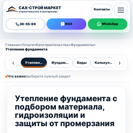
САХ-СТРОЙ МАРКЕТ
Контакты
строительство и материалы
39-55-99
MAX
WhatsApp
Главная
»
Услуги
»
Капстроительство
»
Фундаменты
»
Утепление фундамента
‹
›
Утепление
Фундаменты
Виды
Калькулятор
Цены
Что важно:
выберите нужный раздел
Утепление фундамента с
подбором материала,
гидроизоляции и
защиты от промерзания