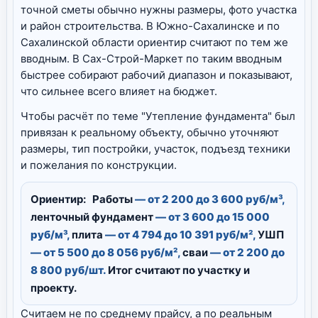
точной сметы обычно нужны размеры, фото участка
и район строительства. В Южно-Сахалинске и по
Сахалинской области ориентир считают по тем же
вводным. В Сах-Строй-Маркет по таким вводным
быстрее собирают рабочий диапазон и показывают,
что сильнее всего влияет на бюджет.
Чтобы расчёт по теме "Утепление фундамента" был
привязан к реальному объекту, обычно уточняют
размеры, тип постройки, участок, подъезд техники
и пожелания по конструкции.
Ориентир:
Работы
— от 2 200 до 3 600 руб/м³,
ленточный фундамент
— от 3 600 до 15 000
руб/м³,
плита
— от 4 794 до 10 391 руб/м²,
УШП
— от 5 500 до 8 056 руб/м²,
сваи
— от 2 200 до
8 800 руб/шт.
Итог считают по участку и
проекту.
Считаем не по среднему прайсу, а по реальным