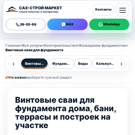
САХ-СТРОЙ МАРКЕТ
Контакты
строительство и материалы
39-55-99
MAX
WhatsApp
Главная
»
Все услуги
»
Капстроительство
»
Возведение фундаментов
»
Винтовые сваи для фундамента
‹
›
Винтовые сваи
Фундаменты
Виды
Калькулятор
Цены
Что важно:
выберите нужный раздел
Винтовые сваи для
фундамента дома, бани,
террасы и построек на
участке