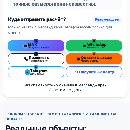
точные размеры пока неизвестны.
Куда отправить расчёт?
Рекомендуем
Можно начать с мессенджера. Телефон нужен только для
ответа.
1
2
MAX
WhatsApp
Получить расчёт
Написать нам
3
4
Позвонить
Оставить заявку
Прямой звонок
Через форму
5
Telegram
Получить на почту
Доп. канал
Без спама
•
Можно сначала в мессенджере
•
Ответим по делу
РЕАЛЬНЫЕ ОБЪЕКТЫ · ЮЖНО-САХАЛИНСК И САХАЛИНСКАЯ
ОБЛАСТЬ
Реальные объекты: