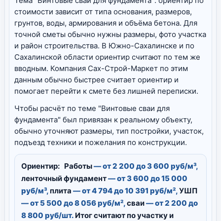
Тема "Винтовые сваи для фундамента": ориентир по
стоимости зависит от типа основания, размеров,
грунтов, воды, армирования и объёма бетона. Для
точной сметы обычно нужны размеры, фото участка
и район строительства. В Южно-Сахалинске и по
Сахалинской области ориентир считают по тем же
вводным. Компания Сах-Строй-Маркет по этим
данным обычно быстрее считает ориентир и
помогает перейти к смете без лишней переписки.
Чтобы расчёт по теме "Винтовые сваи для
фундамента" был привязан к реальному объекту,
обычно уточняют размеры, тип постройки, участок,
подъезд техники и пожелания по конструкции.
Ориентир:
Работы
— от 2 200 до 3 600 руб/м³,
ленточный фундамент
— от 3 600 до 15 000
руб/м³,
плита
— от 4 794 до 10 391 руб/м²,
УШП
— от 5 500 до 8 056 руб/м²,
сваи
— от 2 200 до
8 800 руб/шт.
Итог считают по участку и