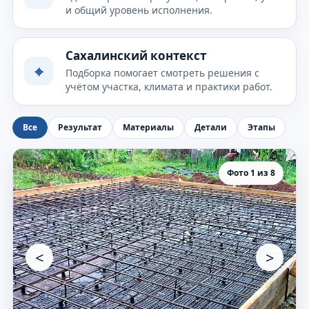
и общий уровень исполнения.
Сахалинский контекст
⌖
Подборка помогает смотреть решения с
учётом участка, климата и практики работ.
Все
Результат
Материалы
Детали
Этапы
Фото 1 из 8
<
>