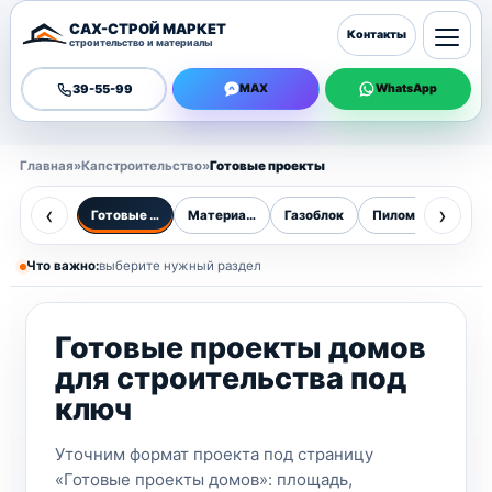
САХ-СТРОЙ МАРКЕТ
Контакты
строительство и материалы
39-55-99
MAX
WhatsApp
Главная
»
Капстроительство
»
Готовые проекты
‹
›
Готовые проекты домов
Материалы
Газоблок
Пиломатериалы
Бр
Что важно:
выберите нужный раздел
Готовые проекты домов
для строительства под
ключ
Уточним формат проекта под страницу
«Готовые проекты домов»: площадь,