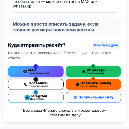
не обязателен — можно ответить в MAX или
WhatsApp.
Можно просто описать задачу, если
точные размеры пока неизвестны.
Куда отправить расчёт?
Рекомендуем
Можно начать с мессенджера. Телефон нужен только для
ответа.
1
2
MAX
WhatsApp
Получить расчёт
Написать нам
3
4
Позвонить
Оставить заявку
Прямой звонок
Через форму
5
Telegram
Получить на почту
Доп. канал
Без спама
•
Можно сначала в мессенджере
•
Ответим по делу