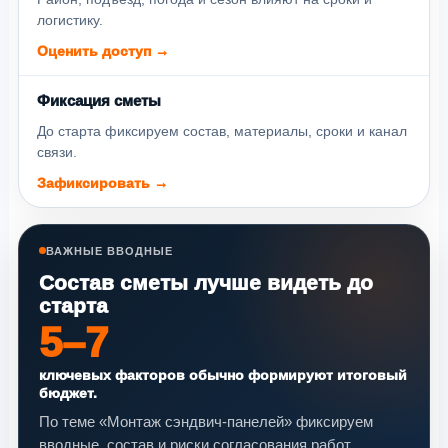
логистику.
Оценить доступ →
Фиксация сметы
До старта фиксируем состав, материалы, сроки и канал
связи.
Зафиксировать →
ВАЖНЫЕ ВВОДНЫЕ
Состав сметы лучше видеть до
старта
5–7
ключевых факторов обычно формируют итоговый
бюджет.
По теме «Монтаж сэндвич-панелей» фиксируем
вводные, состав и риски согласования работ.