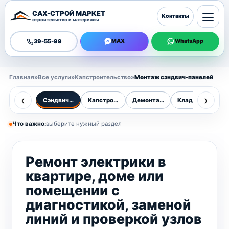
САХ-СТРОЙ МАРКЕТ
Контакты
строительство и материалы
39-55-99
MAX
WhatsApp
Главная
»
Все услуги
»
Капстроительство
»
Монтаж сэндвич-панелей
‹
›
Сэндвич-панели
Капстроительство
Демонтаж
Кладка стен
Л
Что важно:
выберите нужный раздел
Ремонт электрики в
квартире, доме или
помещении с
диагностикой, заменой
линий и проверкой узлов