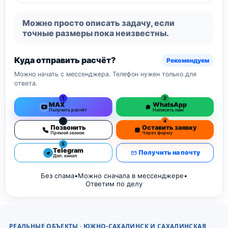
Можно просто описать задачу, если
точные размеры пока неизвестны.
Куда отправить расчёт?
Рекомендуем
Можно начать с мессенджера. Телефон нужен только для
ответа.
1
2
MAX
WhatsApp
Получить расчёт
Написать нам
3
4
Позвонить
Оставить заявку
Прямой звонок
Через форму
5
Telegram
Получить на почту
Доп. канал
Без спама
•
Можно сначала в мессенджере
•
Ответим по делу
РЕАЛЬНЫЕ ОБЪЕКТЫ · ЮЖНО-САХАЛИНСК И САХАЛИНСКАЯ