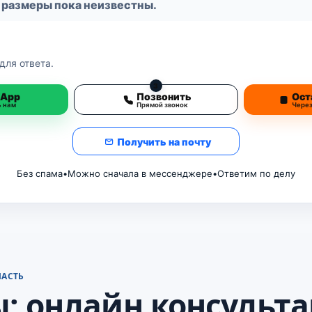
 размеры пока неизвестны.
для ответа.
3
sApp
Позвонить
Ост
ь нам
Прямой звонок
Чере
Получить на почту
Без спама
•
Можно сначала в мессенджере
•
Ответим по делу
ЛАСТЬ
: онлайн консульт