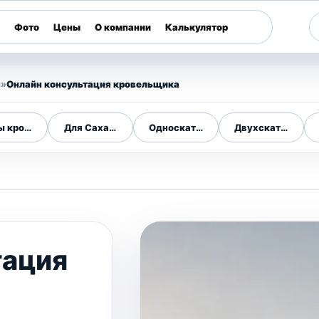
Фото
Цены
О компании
Калькулятор
и
»
Онлайн консультация кровельщика
ы кровель
Для Сахалина
Односкатная
Двухскатная
тация