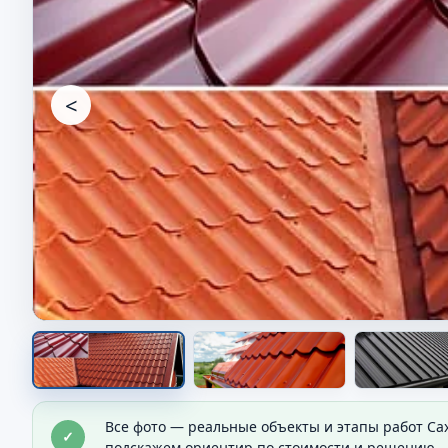
<
Скатная кровля на доме
Все фото — реальные объекты и этапы работ Са
✓
Видно форму крыши и общий результат покрыт
подскажем ориентир по стоимости и решению.