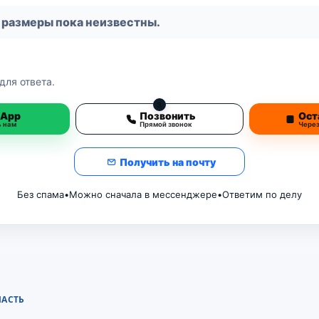
 размеры пока неизвестны.
для ответа.
3
sApp
Позвонить
Ост
ь нам
Прямой звонок
Чере
Получить на почту
Без спама
•
Можно сначала в мессенджере
•
Ответим по делу
ЛАСТЬ