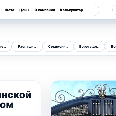
Фото
Цены
О компании
Калькулятор
ые ворота
Распашные ворота
Секционные ворота
Ворота для дома
Во
инской
том