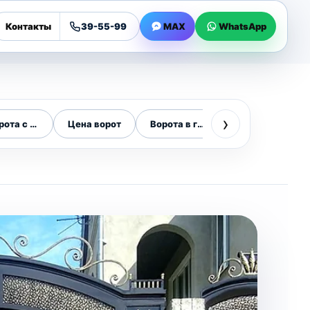
Контакты
39-55-99
MAX
WhatsApp
›
рота с автоматикой
Цена ворот
Ворота в городе
Установка воро