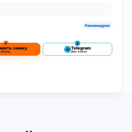
Рекомендуем
4
5
авить заявку
Telegram
з форму
Доп. канал