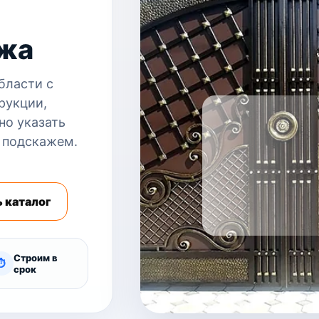
ажа
бласти с
рукции,
но указать
 подскажем.
 каталог
Строим в
⏱
срок