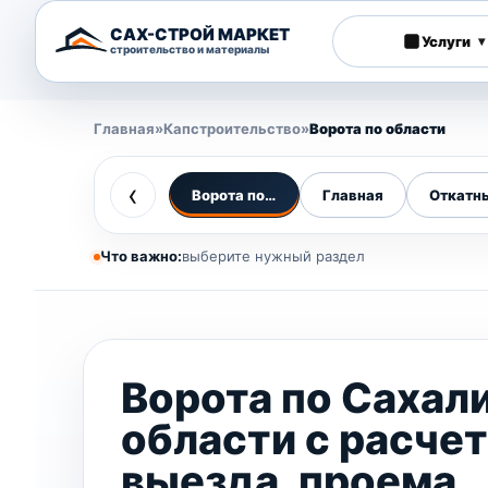
САХ-СТРОЙ МАРКЕТ
Услуги
▾
строительство и материалы
Главная
»
Капстроительство
»
Ворота по области
‹
Ворота по области
Главная
Откатн
Что важно:
выберите нужный раздел
Ворота по Сахал
области с расче
выезда, проема,