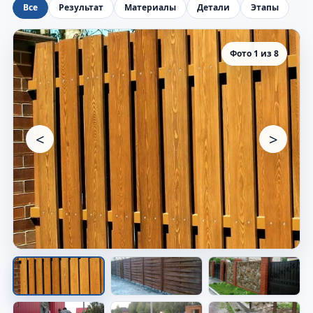
Все
Результат
Материалы
Детали
Этапы
Фото 1 из 8
<
>
Забор вдоль участка