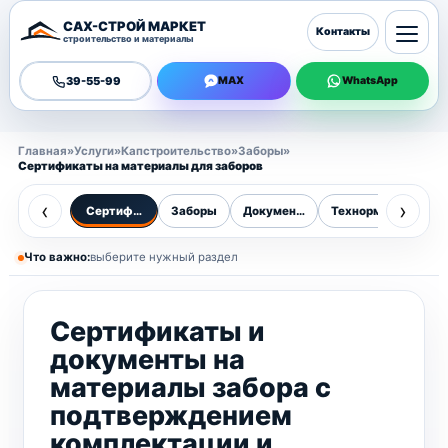
САХ-СТРОЙ МАРКЕТ
Контакты
строительство и материалы
39-55-99
MAX
WhatsApp
Главная
»
Услуги
»
Капстроительство
»
Заборы
»
Сертификаты на материалы для заборов
‹
›
Сертификаты
Заборы
Документы
Технормы
Разр
Что важно:
выберите нужный раздел
Сертификаты и
документы на
материалы забора с
подтверждением
комплектации и