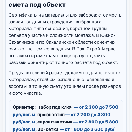
смета под объект
Сертификаты на материалы для заборов: стоимость
зависит от длины ограждения, выбранного
материала, типа основания, воротной группы,
рельефа участка и сложности монтажа. В Южно-
Сахалинске и по Сахалинской области ориентир
считают по тем же вводным. В Сах-Строй-Маркет
по таким параметрам проще сразу отделить
базовый ориентир от точного расчёта под объект.
Предварительный расчёт делаем по длине, высоте,
материалам, столбам, заполнению, основанию и
воротам, а точную смету уточняем после размеров
и фото участка.
Ориентир:
забор под ключ
— от 2 300 до 7 500
руб/пог. м,
профнастил
— от 2 200 до 4 800
руб/пог. м,
евроштакетник
— от 2 800 до 5 800
руб/пог. м,
3D-сетка
— от 1 600 до 3 600 руб/