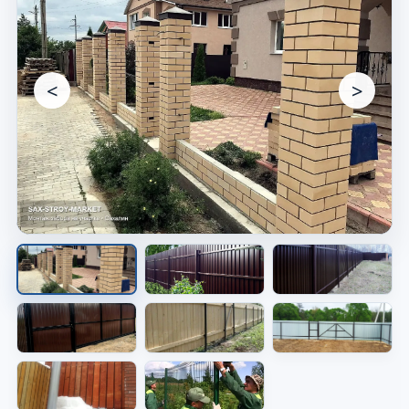
<
>
Опалубка перед заливкой
Показана форма будущего основания перед
бетоном.