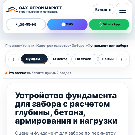
САХ-СТРОЙ МАРКЕТ
Контакты
строительство и материалы
39-55-99
MAX
WhatsApp
Главная
»
Услуги
»
Капстроительство
»
Заборы
»
Фундамент для забора
‹
›
Фундамент для забора
На ленте
На столбах
На винтовых свая
Бе
Что важно:
выберите нужный раздел
Устройство фундамента
для забора с расчетом
глубины, бетона,
армирования и нагрузки
Оценим фундамент для забора по периметру,