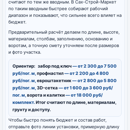
считают по тем же вводным. В Сах-Строй-Маркет
по таким вводным быстрее собирают рабочий
диапазон и показывают, что сильнее всего влияет на
бюджет.
Предварительный расчёт делаем по длине, высоте,
материалам, столбам, заполнению, основанию и
воротам, а точную смету уточняем после размеров
и фото участка.
Ориентир:
забор под ключ
— от 2 300 до 7 500
руб/пог. м,
профнастил
— от 2 200 до 4 800
руб/пог. м,
евроштакетник
— от 2 800 до 5 800
руб/пог. м,
3D-сетка
— от 1 600 до 3 600 руб/
пог. м,
ворота и калитки
— от 18 000 руб/
комплект.
Итог считают по длине, материалам,
грунту и доступу.
Чтобы быстро понять бюджет и состав работ,
отправьте фото линии установки, примерную длину