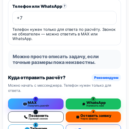
Телефон или WhatsApp
?
Телефон нужен только для ответа по расчёту. Звонок
не обязателен — можно ответить в MAX или
WhatsApp.
Можно просто описать задачу, если
точные размеры пока неизвестны.
Куда отправить расчёт?
Рекомендуем
Можно начать с мессенджера. Телефон нужен только для
ответа.
1
2
MAX
WhatsApp
Получить расчёт
Написать нам
3
4
Позвонить
Оставить заявку
Прямой звонок
Через форму
5
Telegram