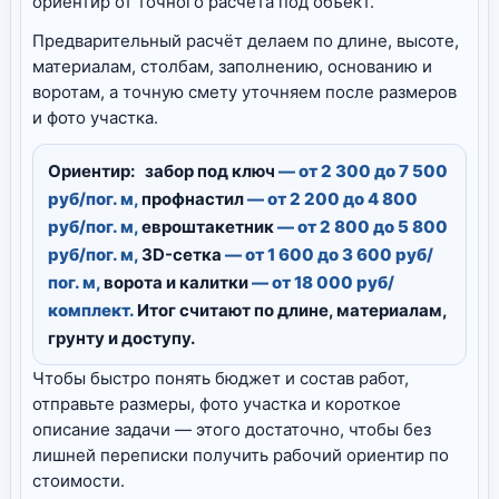
ориентир от точного расчёта под объект.
Предварительный расчёт делаем по длине, высоте,
материалам, столбам, заполнению, основанию и
воротам, а точную смету уточняем после размеров
и фото участка.
Ориентир:
забор под ключ
— от 2 300 до 7 500
руб/пог. м,
профнастил
— от 2 200 до 4 800
руб/пог. м,
евроштакетник
— от 2 800 до 5 800
руб/пог. м,
3D-сетка
— от 1 600 до 3 600 руб/
пог. м,
ворота и калитки
— от 18 000 руб/
комплект.
Итог считают по длине, материалам,
грунту и доступу.
Чтобы быстро понять бюджет и состав работ,
отправьте размеры, фото участка и короткое
описание задачи — этого достаточно, чтобы без
лишней переписки получить рабочий ориентир по
стоимости.