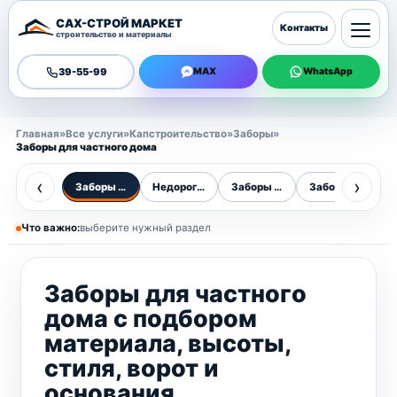
САХ-СТРОЙ МАРКЕТ
Контакты
строительство и материалы
39-55-99
MAX
WhatsApp
Главная
»
Все услуги
»
Капстроительство
»
Заборы
»
Заборы для частного дома
‹
›
Заборы для дома
Недорогие заборы
Заборы для дачи
Заборы для уча
О
Что важно:
выберите нужный раздел
Заборы для частного
дома с подбором
материала, высоты,
стиля, ворот и
основания