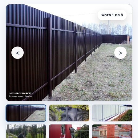
Фото 1 из 8
<
>
Забор вдоль участка
Видно готовое решение по периметру