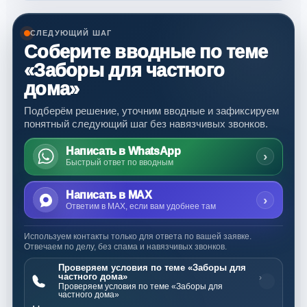
СЛЕДУЮЩИЙ ШАГ
Соберите вводные по теме
«Заборы для частного
дома»
Подберём решение, уточним вводные и зафиксируем
понятный следующий шаг без навязчивых звонков.
Написать в WhatsApp
›
Быстрый ответ по вводным
Написать в MAX
›
Ответим в MAX, если вам удобнее там
Используем контакты только для ответа по вашей заявке.
Отвечаем по делу, без спама и навязчивых звонков.
Проверяем условия по теме «Заборы для
частного дома»
›
Проверяем условия по теме «Заборы для
частного дома»