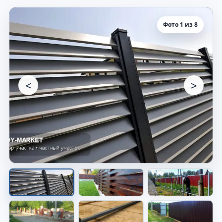
Фото 1 из 8
<
>
Забор вдоль участка
Видно готовое решение по периметру