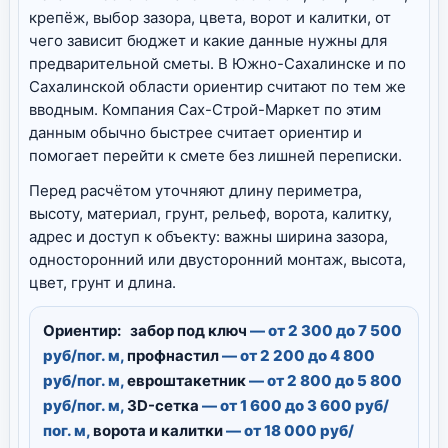
крепёж, выбор зазора, цвета, ворот и калитки, от
чего зависит бюджет и какие данные нужны для
предварительной сметы. В Южно-Сахалинске и по
Сахалинской области ориентир считают по тем же
вводным. Компания Сах-Строй-Маркет по этим
данным обычно быстрее считает ориентир и
помогает перейти к смете без лишней переписки.
Перед расчётом уточняют длину периметра,
высоту, материал, грунт, рельеф, ворота, калитку,
адрес и доступ к объекту: важны ширина зазора,
односторонний или двусторонний монтаж, высота,
цвет, грунт и длина.
Ориентир:
забор под ключ
— от 2 300 до 7 500
руб/пог. м,
профнастил
— от 2 200 до 4 800
руб/пог. м,
евроштакетник
— от 2 800 до 5 800
руб/пог. м,
3D-сетка
— от 1 600 до 3 600 руб/
пог. м,
ворота и калитки
— от 18 000 руб/