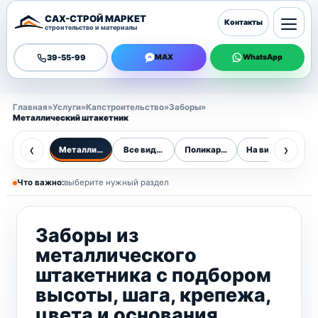
САХ-СТРОЙ МАРКЕТ
Контакты
строительство и материалы
39-55-99
MAX
WhatsApp
Главная
»
Услуги
»
Капстроительство
»
Заборы
»
Металлический штакетник
‹
›
Металлический штакетник
Все виды заборов
Поликарбонат
На винтовых сва
Н
Что важно:
выберите нужный раздел
Заборы из
металлического
штакетника с подбором
высоты, шага, крепежа,
цвета и основания