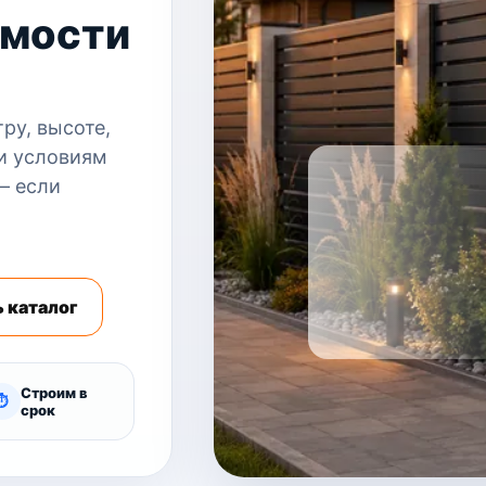
имости
ру, высоте,
 и условиям
— если
 каталог
Строим в
⏱
срок