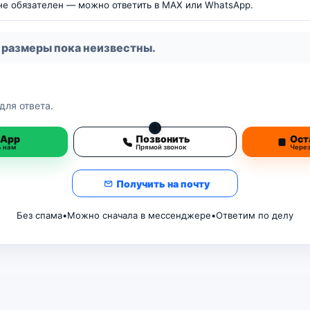
 не обязателен — можно ответить в MAX или WhatsApp.
 размеры пока неизвестны.
для ответа.
3
sApp
Позвонить
Ост
ь нам
Прямой звонок
Чере
Получить на почту
Без спама
•
Можно сначала в мессенджере
•
Ответим по делу