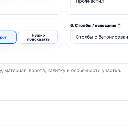
6. Столбы / основание
?
Нужно
орот
подсказать