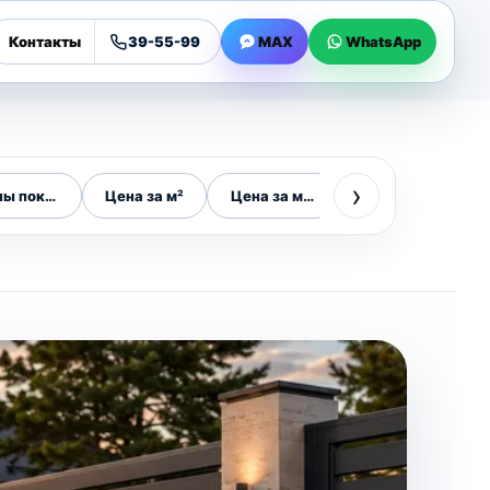
Контакты
39-55-99
MAX
WhatsApp
›
ны покрытия
Цена за м²
Цена за метр
На 10 соток