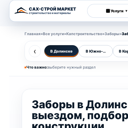
САХ-СТРОЙ МАРКЕТ
Услуги
▾
строительство и материалы
Главная
»
Все услуги
»
Капстроительство
»
Заборы
»
За
‹
В Долинске
В Южно-Сахалинске
В Ко
Что важно:
выберите нужный раздел
Заборы в Долинс
выездом, подбо
конструкции,