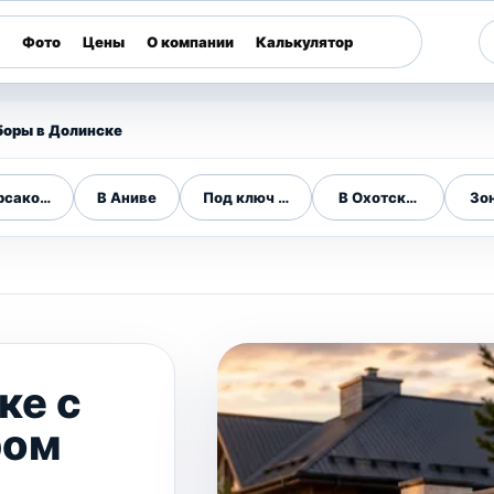
Фото
Цены
О компании
Калькулятор
боры в Долинске
рсакове
В Аниве
Под ключ по области
В Охотском
Зо
ке с
ром