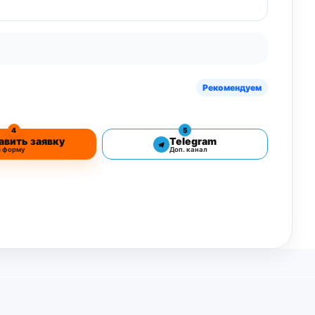
Рекомендуем
4
5
авить заявку
Telegram
з форму
Доп. канал