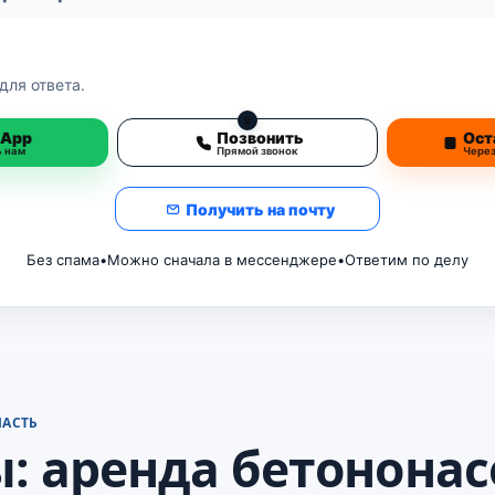
для ответа.
3
sApp
Позвонить
Ост
ь нам
Прямой звонок
Чере
Получить на почту
Без спама
•
Можно сначала в мессенджере
•
Ответим по делу
ЛАСТЬ
: аренда бетононас