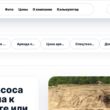
Фото
Цены
О компании
Калькулятор
в городе
Аренда по области
Цена аренды
Спецтехника для
Дл
асоса
а к
те или