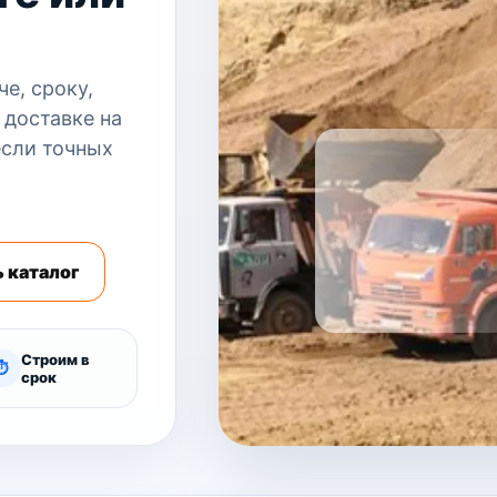
е, сроку,
 доставке на
если точных
 каталог
Строим в
⏱
срок