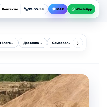
Контакты
39-55-99
MAX
WhatsApp
›
я благоустройства
Доставка техники
Самосвалы
Цена самосвал