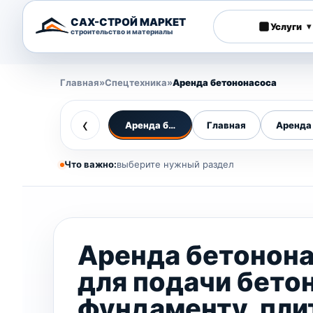
САХ-СТРОЙ МАРКЕТ
Услуги
▾
строительство и материалы
Главная
»
Спецтехника
»
Аренда бетононасоса
‹
Аренда бетононасоса
Главная
Аренда 
Что важно:
выберите нужный раздел
Аренда бетонон
для подачи бетон
фундаменту, пли