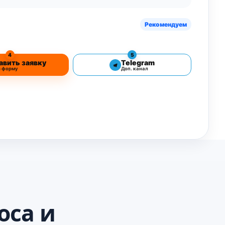
Рекомендуем
4
5
авить заявку
Telegram
з форму
Доп. канал
оса и