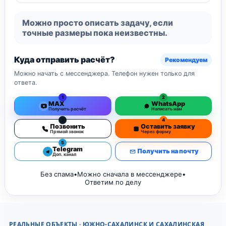
Можно просто описать задачу, если
точные размеры пока неизвестны.
Куда отправить расчёт?
Рекомендуем
Можно начать с мессенджера. Телефон нужен только для
ответа.
1
2
MAX
WhatsApp
Получить расчёт
Написать нам
3
4
Позвонить
Оставить заявку
Прямой звонок
Через форму
5
Telegram
Получить на почту
Доп. канал
Без спама
•
Можно сначала в мессенджере
•
Ответим по делу
РЕАЛЬНЫЕ ОБЪЕКТЫ · ЮЖНО-САХАЛИНСК И САХАЛИНСКАЯ