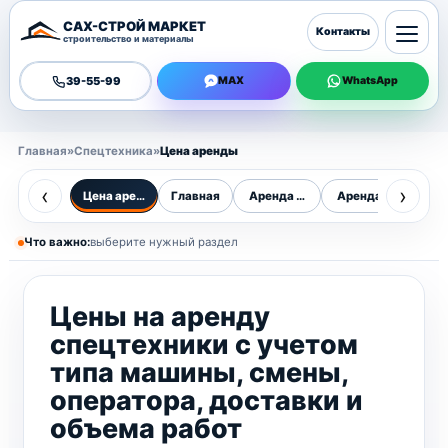
САХ-СТРОЙ МАРКЕТ
Контакты
строительство и материалы
39-55-99
MAX
WhatsApp
Главная
»
Спецтехника
»
Цена аренды
‹
›
Цена аренды
Главная
Аренда в городе
Аренда по област
Спе
Что важно:
выберите нужный раздел
Цены на аренду
спецтехники с учетом
типа машины, смены,
оператора, доставки и
объема работ