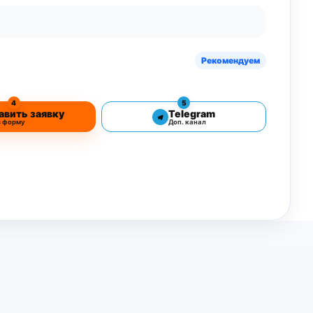
Рекомендуем
4
5
авить заявку
Telegram
з форму
Доп. канал