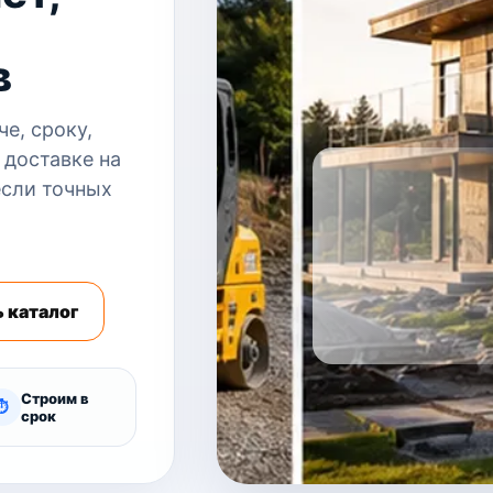
в
е, сроку,
 доставке на
если точных
 каталог
Строим в
⏱
срок