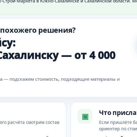
х-Строй-Маркета в Южно-Сахалинске и Сахалинской области. 
 похожего решения?
су:
ахалинску — от 4 000
ка — подскажем стоимость, подходящие материалы и
Что присла
▣
ого расчёта смотрим состав
Если пришлёте б
ориентир по сто