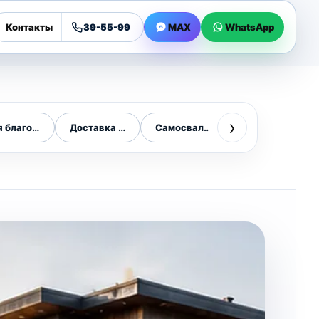
Контакты
39-55-99
MAX
WhatsApp
›
я благоустройства
Доставка техники
Самосвалы
Цена самосвал