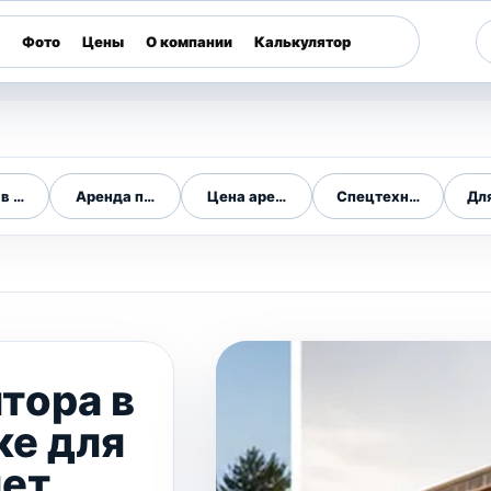
Фото
Цены
О компании
Калькулятор
в городе
Аренда по области
Цена аренды
Спецтехника для
Дл
тора в
е для
ет,