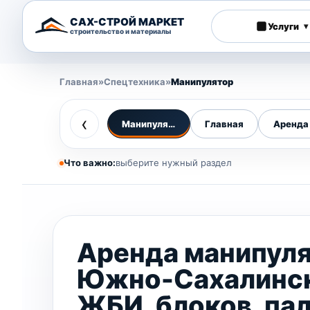
САХ-СТРОЙ МАРКЕТ
Услуги
▾
строительство и материалы
Главная
»
Спецтехника
»
Манипулятор
‹
Манипулятор
Главная
Аренда 
Что важно:
выберите нужный раздел
Аренда манипуля
Южно-Сахалинск
ЖБИ, блоков, пал