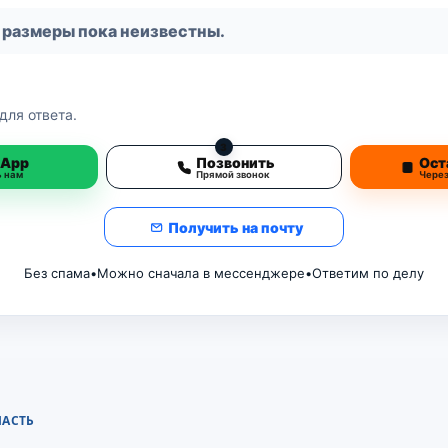
 размеры пока неизвестны.
для ответа.
3
sApp
Позвонить
Ост
ь нам
Прямой звонок
Чере
Получить на почту
Без спама
•
Можно сначала в мессенджере
•
Ответим по делу
ЛАСТЬ