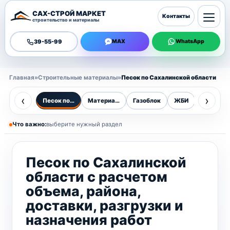
САХ-СТРОЙ МАРКЕТ
Контакты
строительство и материалы
39-55-99
MAX
WhatsApp
Главная
»
Строительные материалы
»
Песок по Сахалинской области
‹
›
Песок по Сахалинской области
Материалы
Газоблок
ЖБИ
Бордюр
Что важно:
выберите нужный раздел
Песок по Сахалинской
области с расчетом
объема, района,
доставки, разгрузки и
назначения работ