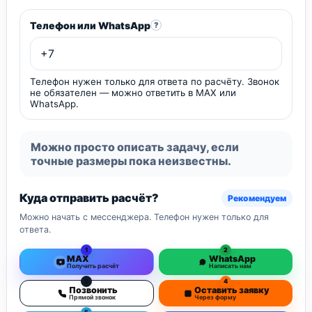
Телефон или WhatsApp
?
Телефон нужен только для ответа по расчёту. Звонок
не обязателен — можно ответить в MAX или
WhatsApp.
Можно просто описать задачу, если
точные размеры пока неизвестны.
Куда отправить расчёт?
Рекомендуем
Можно начать с мессенджера. Телефон нужен только для
ответа.
1
2
MAX
WhatsApp
Получить расчёт
Написать нам
3
4
Позвонить
Оставить заявку
Прямой звонок
Через форму