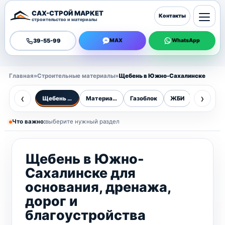
САХ-СТРОЙ МАРКЕТ
Контакты
строительство и материалы
39-55-99
MAX
WhatsApp
Главная
»
Строительные материалы
»
Щебень в Южно-Сахалинске
‹
›
Щебень в Южно-Сахалинске
Материалы
Газоблок
ЖБИ
Бордюр
Что важно:
выберите нужный раздел
Щебень в Южно-
Сахалинске для
основания, дренажа,
дорог и
благоустройства