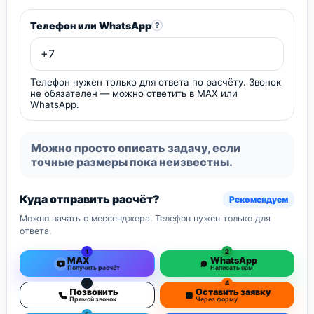
Телефон или WhatsApp
?
Телефон нужен только для ответа по расчёту. Звонок
не обязателен — можно ответить в MAX или
WhatsApp.
Можно просто описать задачу, если
точные размеры пока неизвестны.
Куда отправить расчёт?
Рекомендуем
Можно начать с мессенджера. Телефон нужен только для
ответа.
1
2
MAX
WhatsApp
Получить расчёт
Написать нам
3
4
Позвонить
Оставить заявку
Прямой звонок
Через форму