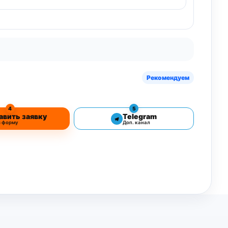
Рекомендуем
4
5
авить заявку
Telegram
з форму
Доп. канал