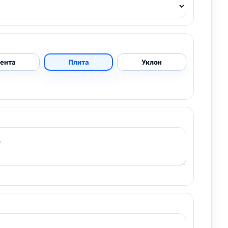
ента
Плита
Уклон