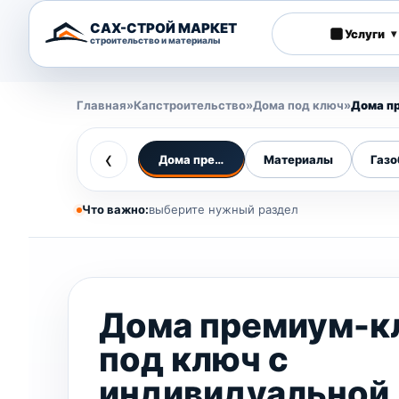
САХ-СТРОЙ МАРКЕТ
Услуги
▾
строительство и материалы
Главная
»
Капстроительство
»
Дома под ключ
»
Дома п
‹
Дома премиум-класса
Материалы
Газо
Что важно:
выберите нужный раздел
Дома премиум-к
под ключ с
индивидуальной