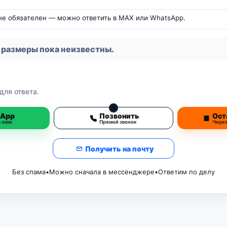
 не обязателен — можно ответить в MAX или WhatsApp.
 размеры пока неизвестны.
для ответа.
3
sApp
Позвонить
Ост
ь нам
Прямой звонок
Чере
Получить на почту
Без спама
•
Можно сначала в мессенджере
•
Ответим по делу