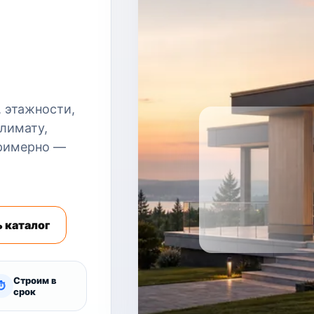
 этажности,
климату,
примерно —
 каталог
Строим в
⏱
срок