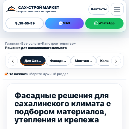
САХ-СТРОЙ МАРКЕТ
Контакты
строительство и материалы
39-55-99
MAX
WhatsApp
Главная
»
Все услуги
»
Капстроительство
»
Решения для сахалинского климата
‹
›
Для Сахалина
Фасадные работы
Монтаж фасадов
Калькулятор фа
В
Что важно:
выберите нужный раздел
Фасадные решения для
сахалинского климата с
подбором материалов,
утепления и крепежа