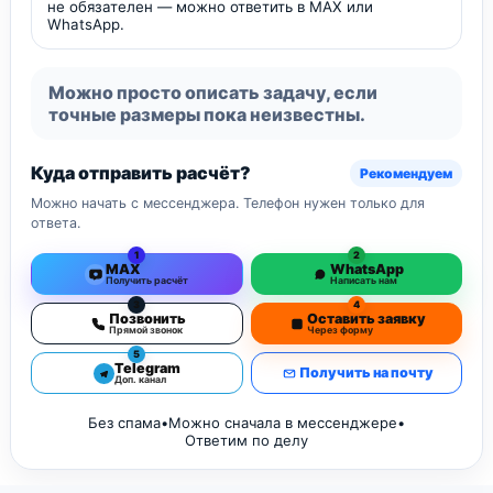
не обязателен — можно ответить в MAX или
WhatsApp.
Можно просто описать задачу, если
точные размеры пока неизвестны.
Куда отправить расчёт?
Рекомендуем
Можно начать с мессенджера. Телефон нужен только для
ответа.
1
2
MAX
WhatsApp
Получить расчёт
Написать нам
3
4
Позвонить
Оставить заявку
Прямой звонок
Через форму
5
Telegram
Получить на почту
Доп. канал
Без спама
•
Можно сначала в мессенджере
•
Ответим по делу