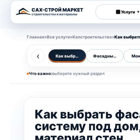
САХ-СТРОЙ МАРКЕТ
Услуги
▾
строительство и материалы
Главная
»
Все услуги
»
Капстроительство
»
Как выбрат
‹
Как выбрать фасад
Фасадные работы
Мон
Что важно:
выберите нужный раздел
Как выбрать фа
систему под дом
материал стен,