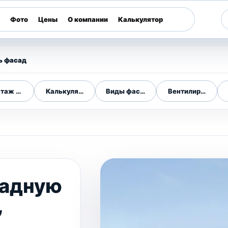
Фото
Цены
О компании
Калькулятор
ь фасад
таж фасадов
Калькулятор фасада
Виды фасадов
Вентилируемые 
садную
,