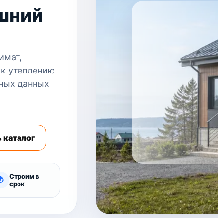
шний
имат,
 к утеплению.
ных данных
 каталог
Строим в
⏱
срок