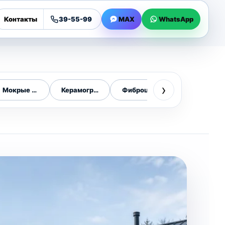
Контакты
39-55-99
MAX
WhatsApp
›
фасады
Мокрые фасады
Керамогранит
Фиброцемент
Композитны