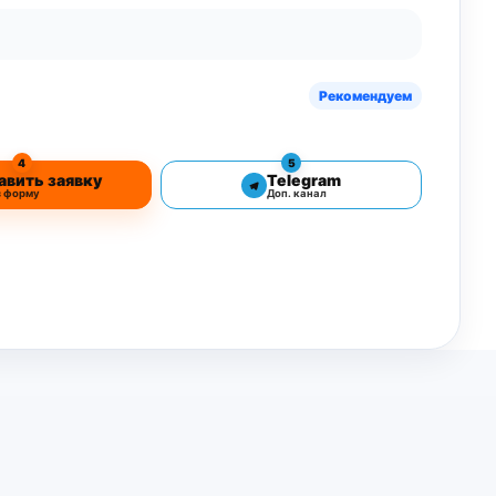
Рекомендуем
4
5
авить заявку
Telegram
з форму
Доп. канал