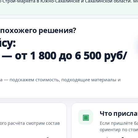
х-Строй-Маркета в Южно-Сахалинске и Сахалинской области. 
 похожего решения?
су:
 от 1 800 до 6 500 руб/
ка — подскажем стоимость, подходящие материалы и
Что присла
▣
ого расчёта смотрим состав
Если пришлёте б
ориентир по сто