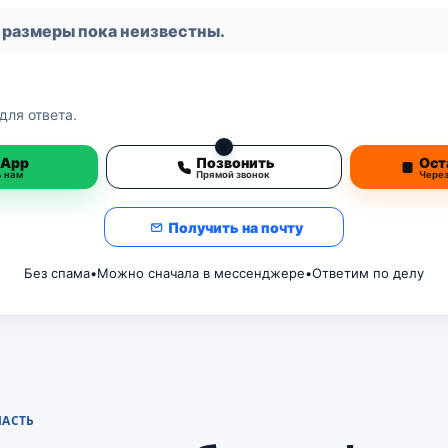
 размеры пока неизвестны.
для ответа.
3
sApp
Позвонить
Ост
ь нам
Прямой звонок
Чере
Получить на почту
Без спама
•
Можно сначала в мессенджере
•
Ответим по делу
ЛАСТЬ