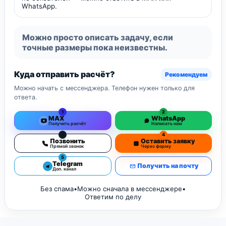
WhatsApp.
Можно просто описать задачу, если
точные размеры пока неизвестны.
Куда отправить расчёт?
Рекомендуем
Можно начать с мессенджера. Телефон нужен только для
ответа.
1
2
MAX
WhatsApp
Получить расчёт
Написать нам
3
4
Позвонить
Оставить заявку
Прямой звонок
Через форму
5
Telegram
Получить на почту
Доп. канал
Без спама
•
Можно сначала в мессенджере
•
Ответим по делу