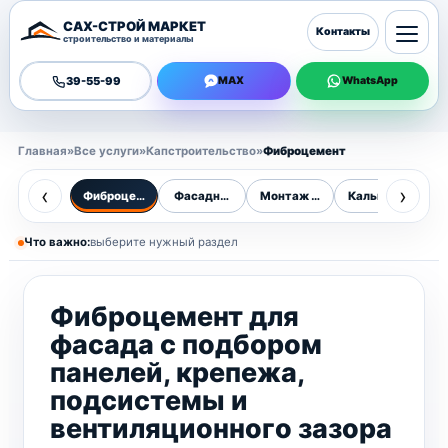
САХ-СТРОЙ МАРКЕТ
Контакты
строительство и материалы
39-55-99
MAX
WhatsApp
Главная
»
Все услуги
»
Капстроительство
»
Фиброцемент
‹
›
Фиброцемент
Фасадные работы
Монтаж фасадов
Калькулятор фа
В
Что важно:
выберите нужный раздел
Фиброцемент для
фасада с подбором
панелей, крепежа,
подсистемы и
вентиляционного зазора