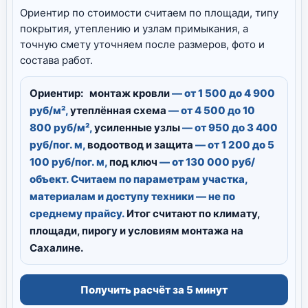
Ориентир по стоимости считаем по площади, типу
покрытия, утеплению и узлам примыкания, а
точную смету уточняем после размеров, фото и
состава работ.
Ориентир:
монтаж кровли
— от 1 500 до 4 900
руб/м²,
утеплённая схема
— от 4 500 до 10
800 руб/м²,
усиленные узлы
— от 950 до 3 400
руб/пог. м,
водоотвод и защита
— от 1 200 до 5
100 руб/пог. м,
под ключ
— от 130 000 руб/
объект. Считаем по параметрам участка,
материалам и доступу техники — не по
среднему прайсу.
Итог считают по климату,
площади, пирогу и условиям монтажа на
Сахалине.
Получить расчёт за 5 минут