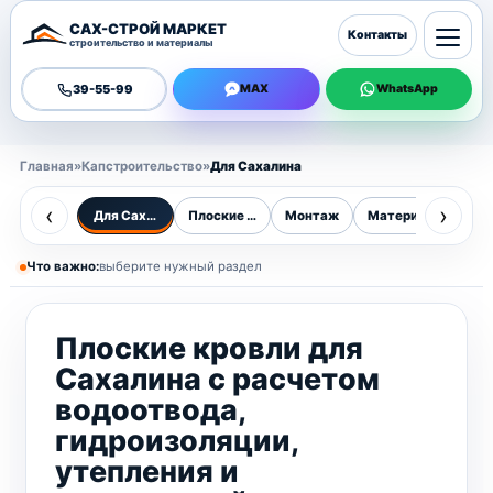
САХ-СТРОЙ МАРКЕТ
Контакты
строительство и материалы
39-55-99
MAX
WhatsApp
Главная
»
Капстроительство
»
Для Сахалина
‹
›
Для Сахалина
Плоские кровли
Монтаж
Материалы кровли
Кал
Что важно:
выберите нужный раздел
Плоские кровли для
Сахалина с расчетом
водоотвода,
гидроизоляции,
утепления и