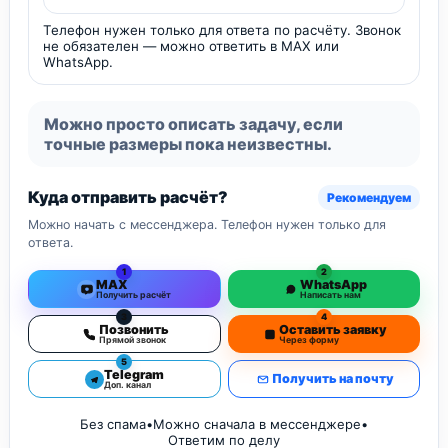
Телефон нужен только для ответа по расчёту. Звонок
не обязателен — можно ответить в MAX или
WhatsApp.
Можно просто описать задачу, если
точные размеры пока неизвестны.
Куда отправить расчёт?
Рекомендуем
Можно начать с мессенджера. Телефон нужен только для
ответа.
1
2
MAX
WhatsApp
Получить расчёт
Написать нам
3
4
Позвонить
Оставить заявку
Прямой звонок
Через форму
5
Telegram
Получить на почту
Доп. канал
Без спама
•
Можно сначала в мессенджере
•
Ответим по делу