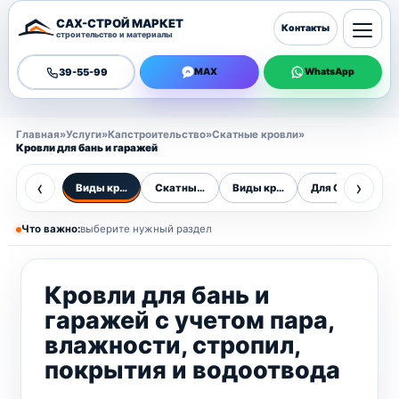
САХ-СТРОЙ МАРКЕТ
Контакты
строительство и материалы
39-55-99
MAX
WhatsApp
Главная
»
Услуги
»
Капстроительство
»
Скатные кровли
»
Кровли для бань и гаражей
‹
›
Виды кровель
Скатные кровли
Виды кровель
Для Сахалина
О
Что важно:
выберите нужный раздел
Кровли для бань и
гаражей с учетом пара,
влажности, стропил,
покрытия и водоотвода