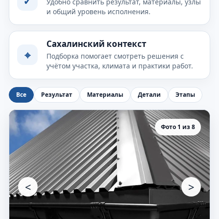
✓
Удобно сравнить результат, материалы, узлы
и общий уровень исполнения.
Сахалинский контекст
⌖
Подборка помогает смотреть решения с
учётом участка, климата и практики работ.
Все
Результат
Материалы
Детали
Этапы
Фото 1 из 8
<
>