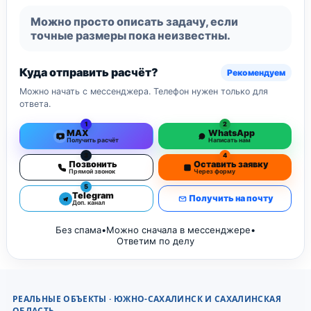
Можно просто описать задачу, если
точные размеры пока неизвестны.
Куда отправить расчёт?
Рекомендуем
Можно начать с мессенджера. Телефон нужен только для
ответа.
1
2
MAX
WhatsApp
Получить расчёт
Написать нам
3
4
Позвонить
Оставить заявку
Прямой звонок
Через форму
5
Telegram
Получить на почту
Доп. канал
Без спама
•
Можно сначала в мессенджере
•
Ответим по делу
РЕАЛЬНЫЕ ОБЪЕКТЫ · ЮЖНО-САХАЛИНСК И САХАЛИНСКАЯ
ОБЛАСТЬ