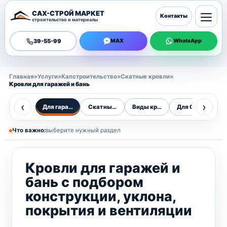
САХ-СТРОЙ МАРКЕТ
Контакты
строительство и материалы
39-55-99
MAX
WhatsApp
Главная
»
Услуги
»
Капстроительство
»
Скатные кровли
»
Кровли для гаражей и бань
‹
›
Для гаражей и бань
Скатные кровли
Виды кровель
Для Сахалина
О
Что важно:
выберите нужный раздел
Кровли для гаражей и
бань с подбором
конструкции, уклона,
покрытия и вентиляции