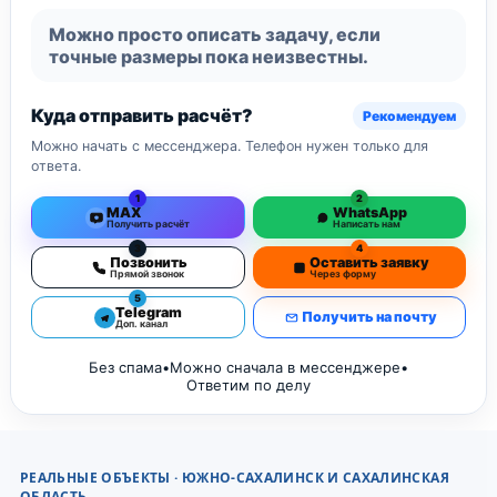
Можно просто описать задачу, если
точные размеры пока неизвестны.
Куда отправить расчёт?
Рекомендуем
Можно начать с мессенджера. Телефон нужен только для
ответа.
1
2
MAX
WhatsApp
Получить расчёт
Написать нам
3
4
Позвонить
Оставить заявку
Прямой звонок
Через форму
5
Telegram
Получить на почту
Доп. канал
Без спама
•
Можно сначала в мессенджере
•
Ответим по делу
РЕАЛЬНЫЕ ОБЪЕКТЫ · ЮЖНО-САХАЛИНСК И САХАЛИНСКАЯ
ОБЛАСТЬ