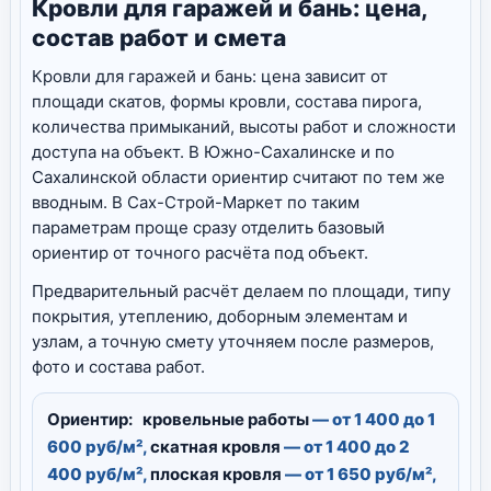
Кровли для гаражей и бань: цена,
состав работ и смета
Кровли для гаражей и бань: цена зависит от
площади скатов, формы кровли, состава пирога,
количества примыканий, высоты работ и сложности
доступа на объект. В Южно-Сахалинске и по
Сахалинской области ориентир считают по тем же
вводным. В Сах-Строй-Маркет по таким
параметрам проще сразу отделить базовый
ориентир от точного расчёта под объект.
Предварительный расчёт делаем по площади, типу
покрытия, утеплению, доборным элементам и
узлам, а точную смету уточняем после размеров,
фото и состава работ.
Ориентир:
кровельные работы
— от 1 400 до 1
600 руб/м²,
скатная кровля
— от 1 400 до 2
400 руб/м²,
плоская кровля
— от 1 650 руб/м²,