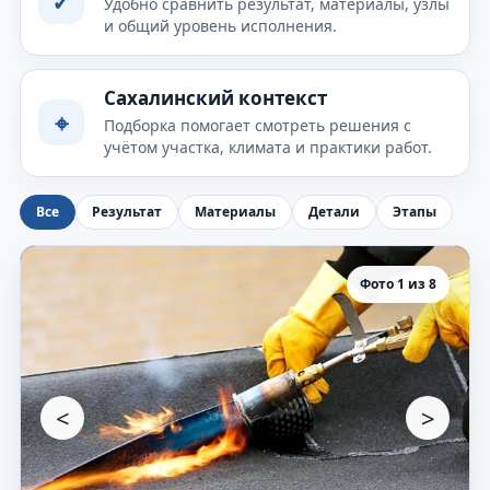
✓
Удобно сравнить результат, материалы, узлы
и общий уровень исполнения.
Сахалинский контекст
⌖
Подборка помогает смотреть решения с
учётом участка, климата и практики работ.
Все
Результат
Материалы
Детали
Этапы
Фото 1 из 8
<
>