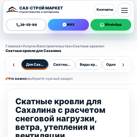
САХ-СТРОЙ МАРКЕТ
Контакты
строительство и материалы
39-55-99
MAX
WhatsApp
Главная
»
Услуги
»
Капстроительство
»
Скатные кровли
»
Скатные кровли для Сахалина
‹
›
Для Сахалина
Скатные кровли
Виды кровель
Односкатная
Д
Что важно:
выберите нужный раздел
Скатные кровли для
Сахалина с расчетом
снеговой нагрузки,
ветра, утепления и
вентиляции