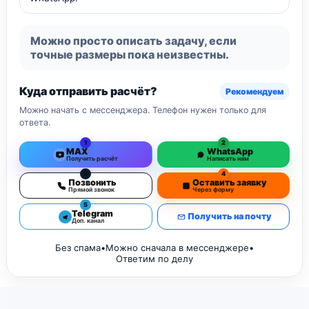
Можно просто описать задачу, если
точные размеры пока неизвестны.
Куда отправить расчёт?
Рекомендуем
Можно начать с мессенджера. Телефон нужен только для
ответа.
1
2
MAX
WhatsApp
Получить расчёт
Написать нам
3
4
Позвонить
Оставить заявку
Прямой звонок
Через форму
5
Telegram
Получить на почту
Доп. канал
Без спама
•
Можно сначала в мессенджере
•
Ответим по делу