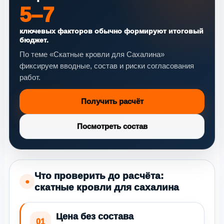
5–7
ключевых факторов обычно формируют итоговый
бюджет.
По теме «Скатные кровли для Сахалина»
фиксируем вводные, состав и риски согласования
работ.
Получить расчёт
Посмотреть состав
Что проверить до расчёта:
●
скатные кровли для сахалина
Цена без состава
01